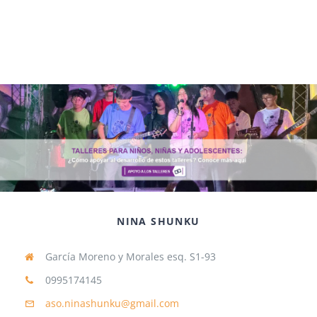
NINA SHUNKU
García Moreno y Morales esq. S1-93
0995174145
aso.ninashunku@gmail.com