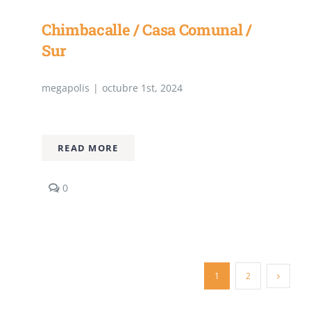
Chimbacalle / Casa Comunal /
Sur
megapolis
|
octubre 1st, 2024
READ MORE
comments
0
on
Chimbacalle
/
Casa
Comunal
/
1
2
Sur