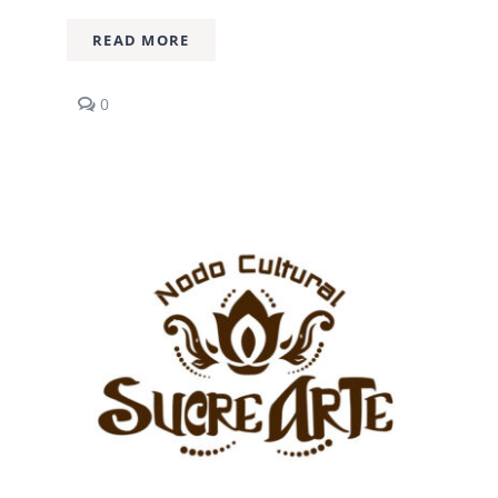
READ MORE
comments
0
on
Casa
Corazón
de
Fuego
/
Espacio
Cultural
/
Centro
Histórico