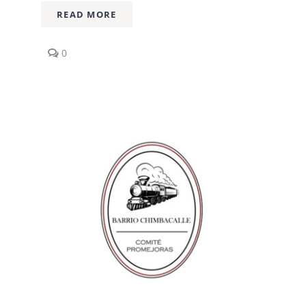
READ MORE
comments
0
on
Nodo
Cultural
Sucrearte
/
Espacio
Cultural
/
Centro
Norte