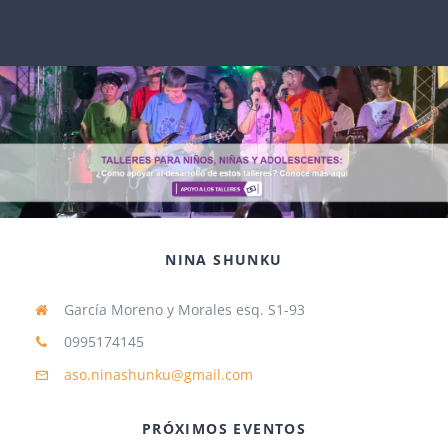
NINA SHUNKU
García Moreno y Morales esq. S1-93
0995174145
aso.ninashunku@gmail.com
PRÓXIMOS EVENTOS